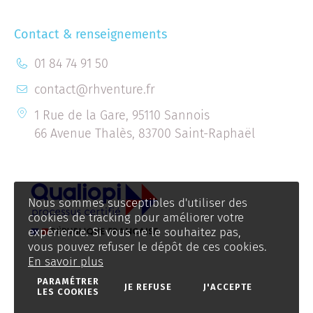
Contact & renseignements
01 84 74 91 50
contact@rhventure.fr
1 Rue de la Gare, 95110 Sannois
66 Avenue Thalès, 83700 Saint-Raphaël
Nous sommes susceptibles d'utiliser des
cookies de tracking pour améliorer votre
expérience. Si vous ne le souhaitez pas,
vous pouvez refuser le dépôt de ces cookies.
En savoir plus
PARAMÉTRER
JE REFUSE
J'ACCEPTE
LES COOKIES