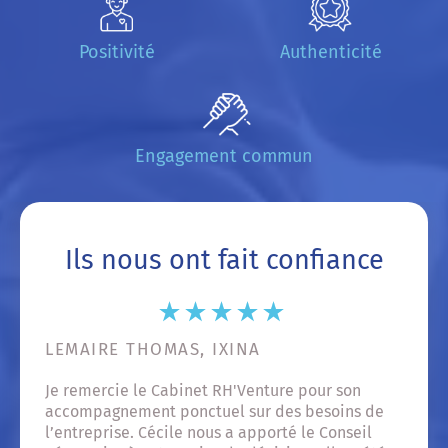
Positivité
Authenticité
Engagement commun
Ils nous ont fait confiance
LEMAIRE THOMAS, IXINA
GU
Je remercie le Cabinet RH'Venture pour son
Nou
accompagnement ponctuel sur des besoins de
RH'
rés
l’entreprise. Cécile nous a apporté le Conseil
out