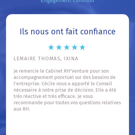
Engagement commun
Ils nous ont fait confiance
LEMAIRE THOMAS, IXINA
GU
Je remercie le Cabinet RH'Venture pour son
Nou
accompagnement ponctuel sur des besoins de
RH'
rés
l’entreprise. Cécile nous a apporté le Conseil
out
nécessaire à notre prise de décision. Elle a été
Du 
très réactive et très efficace. Je vous
Je 
recommande pour toutes vos questions relatives
aux RH.