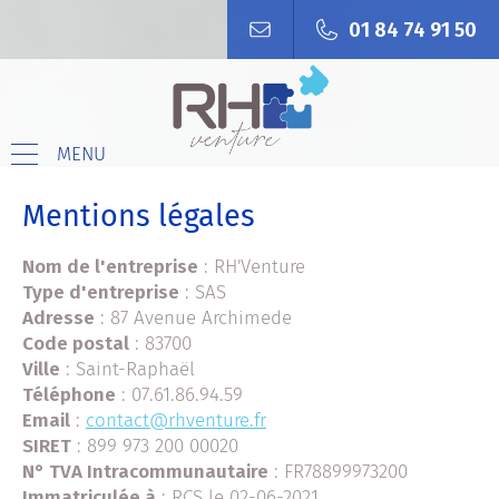
01 84 74 91 50
MENU
Mentions légales
Nom de l'entreprise
: RH'Venture
Type d'entreprise
: SAS
Adresse
: 87 Avenue Archimede
Code postal
: 83700
Ville
: Saint-Raphaël
Téléphone
: 07.61.86.94.59
Email
:
contact@rhventure.fr
SIRET
:
899 973 200 00020
N° TVA Intracommunautaire
: FR78899973200
Immatriculée à
: RCS le 02-06-2021